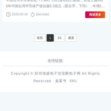
中国台湾半导体协会（TSIA）15日发布统计数据，首度上修202
5年中国台湾半导体产值估逾6.3兆元（新台币，下同），年增19.
1%，其中晶圆代工年成长幅度高达23.8%居冠。 中国台湾半导体
2025-05-18
[list:visits]
阅读更多
协会今年2月引用工研院产科国际所最···
首页
1
1/1
尾页
友情链接:
Copyright © 郑州弛盛电子交流圈电子网 All Rights
Reserved
备案号
XML