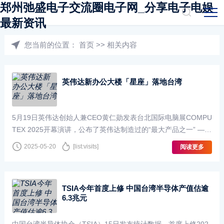
郑州弛盛电子交流圈电子网_分享电子电娱
最新资讯
您当前的位置：
首页
>>
相关内容
英伟达新办公大楼「星座」落地台湾
5月19日英伟达创始人兼CEO黄仁勋发表台北国际电脑展COMPU
TEX 2025开幕演讲，公布了英伟达制造过的“最大产品之一” ——
中国台湾新办公大楼NVIDIA Constellation（英伟达星座），设在
2025-05-20
[list:visits]
阅读更多
台北的北投士林。从公布的渲染图···
TSIA今年首度上修 中国台湾半导体产值估逾
6.3兆元