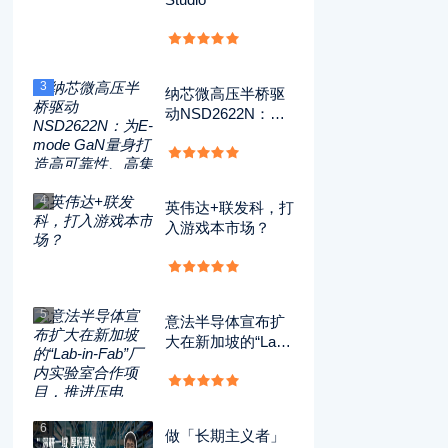
3
纳芯微高压半桥驱
动NSD2622N：为
E-mode GaN量身
打造高可靠性、高
集成度方案
4
英伟达+联发科，打
入游戏本市场？
5
意法半导体宣布扩
大在新加坡的“Lab-i
n-Fab”厂内实验室
合作项目，推进压
电MEMS技术的开
发应用
6
做「长期主义者」