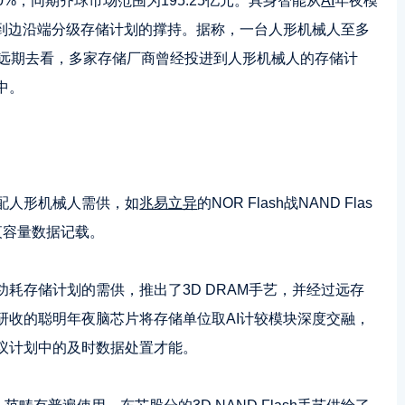
0%，同期齐球市场范围为195.25亿元。具身智能从
AI
年夜模
储到边沿端分级存储计划的撑持。据称，一台人形机械人至多
。远期去看，多家存储厂商曾经投进到人形机械人的存储计
中。
配人形机械人需供，如
兆易立异
的NOR Flash战NAND Flas
夜容量数据记载。
耗存储计划的需供，推出了3D DRAM手艺，并经过远存
研收的聪明年夜脑芯片将存储单位取AI计较模块深度交融，
议计划中的及时数据处置才能。