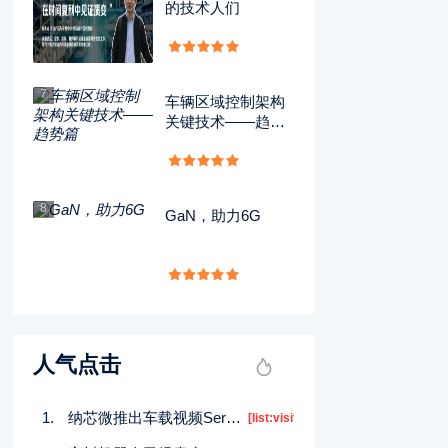
的技术人们
7
车辆区域控制架构
关键技术——趋势
篇
8
GaN，助力6G
人气点击
纳芯微推出车载视频SerDes芯片组NLS9116和NLS9246
[list:visits]