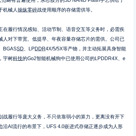
人范畴有普遍使用，东芯股分的3D NAND Flash手艺供给了
于机械人
操纵零碎
战使用顺序的存储需供等。
正在履行情况感知、活动节制、语音交互等义务时，必需疾
械人对下带宽、低提早、年夜容量存储芯片的需供。公司已
BGAS
SD
、LP
DDR
4X/5/5X等产物，并主动拓展具身智能
，宇树
科技
的Go2智能机械狗中已使用公司的LPDDR4X、e
划战履行等庞大义务，不只依靠弱小的算力，更离没有开下
AI流行的布景下，UFS 4.0嵌进式存储正逐步成为人形