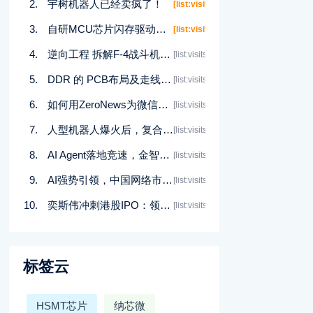
宇树机器人已经卖疯了！
[list:visits]
自研MCU芯片闪存驱动的实现：OpenOCD详细过程记录与操作指南
[list:visits]
逆向工程 拆解F-4战斗机的三轴姿态指示仪
[list:visits]
DDR 的 PCB布局及走线要求
[list:visits]
如何用ZeroNews为微信小程序开发搭建调试环境
[list:visits]
人型机器人爆火后，复合型机器人该何去何从？
[list:visits]
AI Agent落地竞速，金智维卡位千亿级企业市场
[list:visits]
AI强势引领，中国网络市场进入“当打之年”
[list:visits]
奕斯伟冲刺港股IPO：领跑RISC-V赛道，5年融资近90亿
[list:visits]
标签云
HSMT芯片
纳芯微