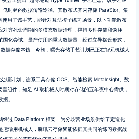
会上提出 “超等地道 HyperTunnel” 手艺理念。该手艺经
时延的数据传输途径。其散布式齐闪存储 ParaStor、集
物线均使用了该手艺，能针对
算法
模子练习场景，以下功能散布
应对齐死命周期的多模态数据治理，撑持多种存储和谈拜
范围化尝试、量产使用的重大数据量，经过立异摆设形式，
 的数据存储本钱。今朝，曙光存储手艺计划已正在智元机械人
架性处理计划，连系工具存储 COS、智能检索 MetaInsight、数
.0 等要害组件，知足 AI 取机械人时期对存储的五年夜中心需供，
数据。
 Data Platform 框架，为分歧营业场景供给了定造化
是运输用机械人，腾讯云存储皆能依据其共同的练习数据战