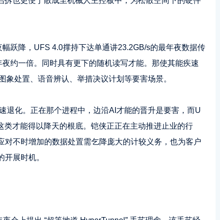
型启拆也更便于散成至机械人主控板中，为松散空间下的硬件
幅跃降，UFS 4.0撑持下达单通讲23.2GB/s的最年夜数据传
步了年夜约一倍。同时具有更下的随机读写才能。那使其能疾速
及时图象处置、语音辨认、举措决议计划等要害场景。
”减速退化。正在那个进程中，边沿AI才能的晋升是要害，而U
则是这类才能得以降天的根底。铠侠正正在主动推进止业的行
应对不时增加的数据处置需乞降庞大的计较义务，也为客户
的开展时机。