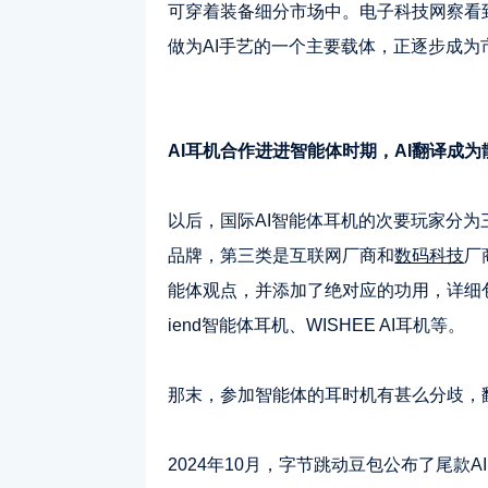
可穿着装备细分市场中。电子科技网察看
做为AI手艺的一个主要载体，正逐步成为
AI
耳机合作进进智能体时期，AI
翻译成为
以后，国际AI智能体耳机的次要玩家分为
品牌，第三类是互联网厂商和
数码科技
厂
能体观点，并添加了绝对应的功用，详细包罗华为
iend智能体耳机、WISHEE AI耳机等。
那末，参加智能体的耳时机有甚么分歧，翻
2024年10月，字节跳动豆包公布了尾款AI