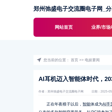
郑州弛盛电子交流圈电子网_
网站首页
业界/市场
您当前的位置：
首页
>>
电娱要闻
AI耳机迈入智能体时代，20
作者：郑州弛盛电子交流圈电子网
日期：2025-05
正在年夜模子以后，
智能
体成为
AI手