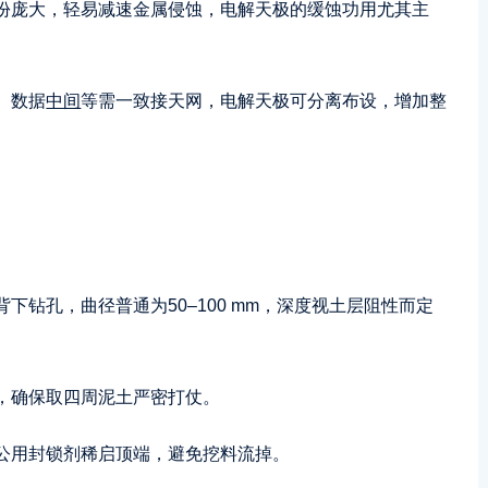
份庞大，轻易减速金属侵蚀，电解天极的缓蚀功用尤其主
、数据
中间
等需一致接天网，电解天极可分离布设，增加整
下钻孔，曲径普通为50–100 mm，深度视土层阻性而定
，确保取四周泥土严密打仗。
公用封锁剂稀启顶端，避免挖料流掉。