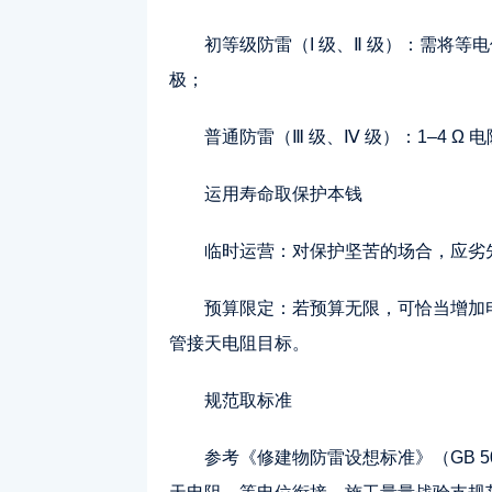
初等级防雷（I 级、Ⅱ 级）：需将
极；
普通防雷（Ⅲ 级、Ⅳ 级）：1–4 
运用寿命取保护本钱
临时运营：对保护坚苦的场合，应劣
预算限定：若预算无限，可恰当增加
管接天电阻目标。
规范取标准
参考《修建物防雷设想标准》（GB 50