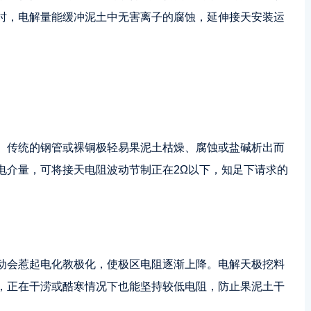
时，电解量能缓冲泥土中无害离子的腐蚀，延伸接天安装运
。传统的钢管或裸铜极轻易果泥土枯燥、腐蚀或盐碱析出而
电介量，可将接天电阻波动节制正在2Ω以下，知足下请求的
动会惹起电化教极化，使极区电阻逐渐上降。电解天极挖料
，正在干涝或酷寒情况下也能坚持较低电阻，防止果泥土干