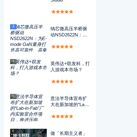
3
纳芯微高压半桥驱
动NSD2622N：为
E-mode GaN量身
打造高可靠性、高
集成度方案
4
英伟达+联发科，打
入游戏本市场？
5
意法半导体宣布扩
大在新加坡的“Lab-i
n-Fab”厂内实验室
合作项目，推进压
电MEMS技术的开
发应用
6
做「长期主义者」