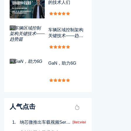
的技术人们
7
车辆区域控制架构
关键技术——趋势
篇
8
GaN，助力6G
人气点击
纳芯微推出车载视频SerDes芯片组NLS9116和NLS9246
[list:visits]