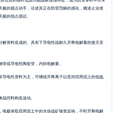
果其优良的临时低阻功能战耐侵蚀特征，成为防雷零碎中经常
天极的观点动手，论述其正在防雷范畴的感化，概述止业使
天极的指点倡议。
分解资料造成的、具有下导电性战耐久开释电解量的接天安
钢管或导电性陶瓷管，内拆电解量。
等导电性资料为主，可继续开释离子以坚持四周泥土的低
电
体战挖料构造波动。
，电极体取四周泥土中的水份战矿物资反响，不时开释电解