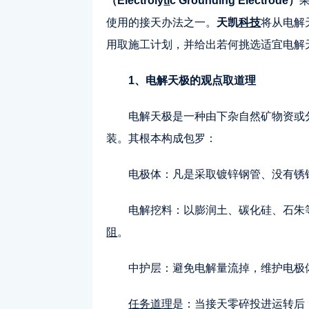
（Electroly
ti
c Grounding Electrode）
使用的接天办法之一。
天凯
科技
将从电解
用取施工计划，并给出若何挑选适宜电解
1、电解天极的观点取道理
电解天极是一种由下杂自然矿物资或
装。其根本构成包罗：
电极体：凡是采取镀锌钢管、没有锈
电解挖料：以膨润土、碳化硅、石朱
阻
。
中护层：避免电解量流掉，维护电极
任务道理
是：当接天零碎投进运转后