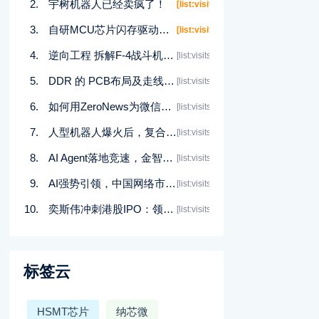
宇树机器人已经卖疯了！
[list:visits]
自研MCU芯片闪存驱动的实现：OpenOCD详细过程记录与操作指南
[list:visits]
逆向工程 拆解F-4战斗机的三轴姿态指示仪
[list:visits]
DDR 的 PCB布局及走线要求
[list:visits]
如何用ZeroNews为微信小程序开发搭建调试环境
[list:visits]
人型机器人爆火后，复合型机器人该何去何从？
[list:visits]
AI Agent落地竞速，金智维卡位千亿级企业市场
[list:visits]
AI强势引领，中国网络市场进入“当打之年”
[list:visits]
奕斯伟冲刺港股IPO：领跑RISC-V赛道，5年融资近90亿
[list:visits]
标签云
HSMT芯片
纳芯微